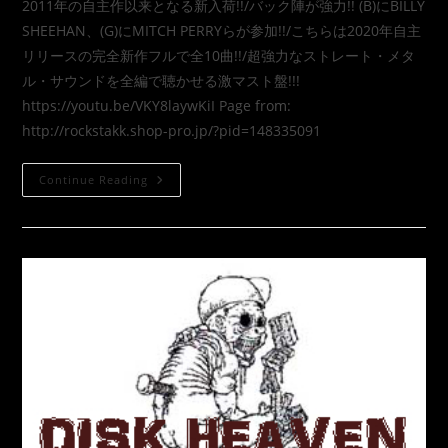
2011年の自主作以来となる新入荷!!/バック陣が強力!! (B)にBILLY
SHEEHAN、(G)にMITCH PERRYらが参加!!/こちらは2020年自主
リリースの完全新作フルで全10曲!!/超強力なストレート・メタ
ル・サウンドを全編で聴かせる激マスト盤!!!
https://youtu.be/VKY8laywKiI Page from:
http://rockstakk.shop-pro.jp/?pid=148335091
Continue Reading