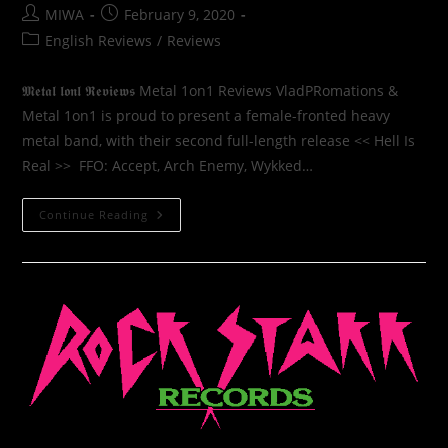
MIWA
February 9, 2020
English Reviews
/
Reviews
𝕸𝖊𝖙𝖆𝖑 𝖑𝖔𝖓𝖑 𝕽𝖊𝖛𝖎𝖊𝖜𝖘 Metal 1on1 Reviews VladPRomations &
Metal 1on1 is proud to present a female-fronted heavy
metal band, with their second full-length release << Hell Is
Real >> ​ FFO: Accept, Arch Enemy, Wykked…
Continue Reading