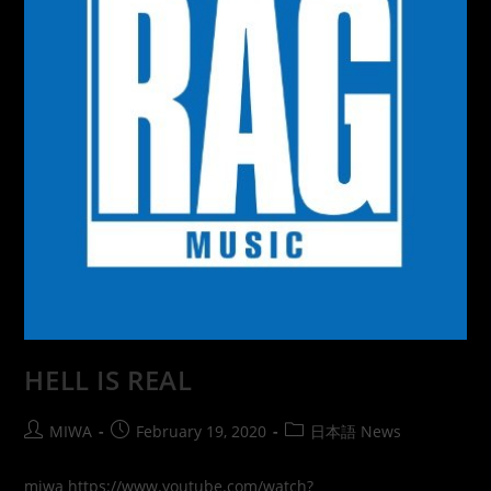
HELL IS REAL
MIWA
February 19, 2020
日本語 News
miwa https://www.youtube.com/watch?