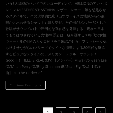
いう5人編成のバンドでのレコーディング。HELLIONのアン・ボ
レインやLEATHER/CHASTAINのレザー・レオーニ等を想起させ
るスタイルで、その攻撃的に絞り出すヴォイスに地獄からの絶
唱かと思わせるシャウトも織り交ぜ、そのHMシンガー然とした
歌唱がサウンドの中で圧倒的な存在感を発揮する、現在の日本
でもてはやされている女性Vo.系とは一線を画する80年代の女性
ヴォーカルのHMのカッコ良さを再確認させる、フラッシーなG.
も絡ませながらのソリッドでタイトな演奏による80年代を継承
するピュアなスタイルのアメリカン・メタル・サウンド！
Good！！ HELL IS REAL (MV) 【メンバー】Miwa (Vo.)Sean Lee
(G.)Mitch Perry (G.)Billy Sheehan (B.)Sean Elg (Ds.) 【収録
曲】01. The Darker of…
Continue Reading
1
2
3
4