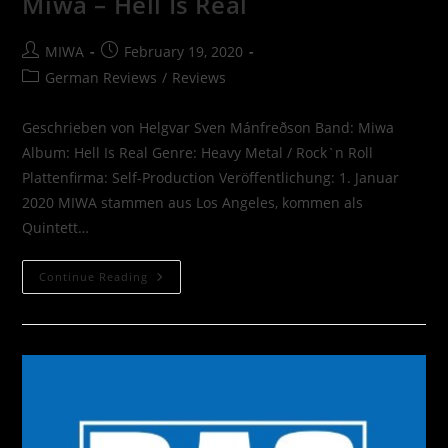
Miwa – Hell Is Real
MIWA
February 19, 2020
German Reviews
/
Reviews
Geschrieben von Helgvar Sven Mánfreðson Band: Miwa
Album: Hell Is Real Genre: Heavy Metal / Rock`n Roll
Plattenfirma: Self-Production Veröffentlichung: 1. Januar
2020 MIWA stammen aus Los Angeles, kommen als
Quintett…
Continue Reading