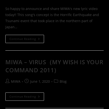
So happy to announce and share MIWA's new lyric video
today!! This song's concept is the Horrific Earthquake and
Tsunami event that took place in the northern part of
Japan…
Continue Reading
MIWA – VIRUS（MY WISH IS YOUR
COMMAND 2011)
MIWA
June 1, 2020
Blog
Continue Reading