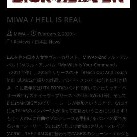
MIWA / HELL IS REAL
MIWA
February 2, 2020
Reviews
/
日本語 News
L.A.在住の日本人女性ヴォーカリスト、MIWAの2ndフル・アル
バム！1stフル・アルバム『My Wish Is Your Command』
（2011年作）、2018年リリースのEP『Reach Out And Touch
Me』以来の2年振りの作品。バンド・メンバーは前作に引き続
き、G.に数年前はLITA FORDのバンドで弾いていたミッチ・ペ
リー(近年はスティーヴ・プリーストのTHE SWEET等)、そして
B.にはMr.BIG等のビリー・シーンが参加ということで、なにげ
に元TALASのメンバー2人が揃って在籍ということになります！
もう一人のG.に作曲やプロデュースも手掛けるバンドの要であ
るショーン・リー、Ds.には前作まで参加のクリス・スレイド
(AC/DC，THE FIRM等)に替わってCAGE等のショーン・エルグと