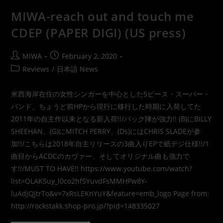
MIWA-reach out and touch me
CDEP (PAPER DIGI) (US press)
MIWA
February 2, 2020
Reviews
/
日本語 News
米西海岸在住の女性シンガーを中心とした5ピース・スーパー・
バンド、ちょうど前HPから現行に移行した時期に入荷してた
2011年の自主作以来となる新入荷!!/バック陣が強力!! (B)にBILLY
SHEEHAN、(G)にMITCH PERRY、(Ds)にはCHRIS SLADEが参
加!!/こちらは2018年自主リリースの3曲入りEPで紙デジ仕様!!/1
曲目からACDCのカヴァー、そしてオリジナル曲も強力で
す!!/MUST TO HAVE!! https://www.youtube.com/watch?
list=OLAK5uy_l0co2hf5YuvdFsMMHPw8Y-
luAdjQJtrTo&v=7xRsLEKnYuY&feature=emb_logo Page from:
http://rockstakk.shop-pro.jp/?pid=148335027