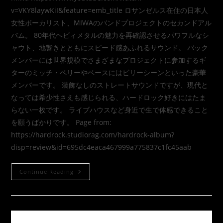
v=VKY8laywKiI&feature=emb_title ロサンゼルス在住の日本人
女性ボーカリスト、MIWAのバンドプロジェクトのセカンドアル
バム。 80年代ヘビィメタルの魅力を再確認させるパワフルなシ
ャウト、地響きとともにスピード感あふれるサウンド。 バック
メンバーには世界規模でさまざまなプロジェクトに参加するギ
ターのミッチ・ペリーやベースにはビリーシーンといった豪華
メンバーです。 装飾なしのストレートサウンドですが、現代と
なっては希少性さえも感じられる、ハードロック好きにはたま
らない一枚です。 ライブハウスなど身近で生で体感できること
を願うばかりです。 Page from:
https://hardrock.studiorag.com/hardrock-album?
disp=review&id=695dc4eaca467999a775837c1fc45aab
Continue Reading