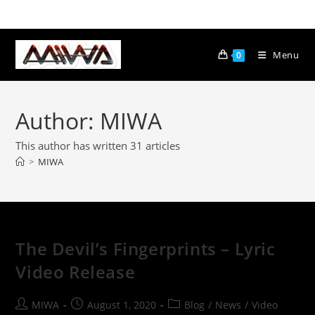
Menu
0
Author:
MIWA
This author has written 31 articles
>
MIWA
The Devil’s Fingerprints – Lyric
Video Release
MIWA
August 1, 2020
Blog
/
News
/
Video