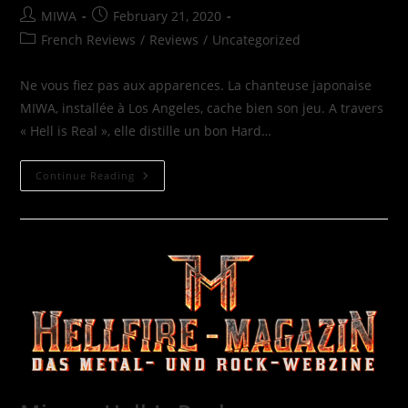
MIWA
February 21, 2020
French Reviews
/
Reviews
/
Uncategorized
Ne vous fiez pas aux apparences. La chanteuse japonaise
MIWA, installée à Los Angeles, cache bien son jeu. A travers
« Hell is Real », elle distille un bon Hard…
Continue Reading